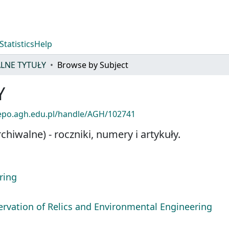
Statistics
Help
LNE TYTUŁY
Browse by Subject
Y
repo.agh.edu.pl/handle/AGH/102741
iwalne) - roczniki, numery i artykuły.
ring
servation of Relics and Environmental Engineering