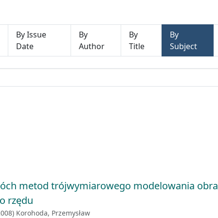
By Issue
By
By
By
Date
Author
Title
Subject
óch metod trójwymiarowego modelowania obra
go rzędu
2008
)
Korohoda, Przemysław