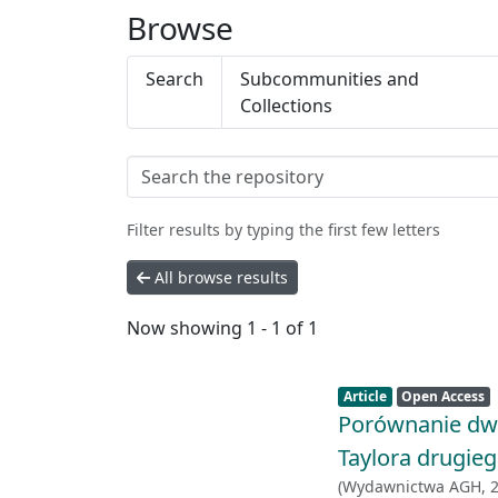
Browse
Search
Subcommunities and
Collections
Filter results by typing the first few letters
All browse results
Now showing
1 - 1 of 1
Item type:
,
Access status:
,
Article
Open Access
Porównanie dw
Taylora drugie
(
Wydawnictwa AGH
,