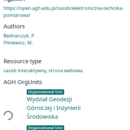
https://open.agh.edu.pl/zasob/elektroniczna-technika-
pomiarowa/
Authors
Bednarczyk, P.
Pilniewicz, M.
Resource type
zasób interaktywny
,
strona webowa
AGH OrgUnits
Item type:
,
Organizational Unit
Wydział Geodezji
Górniczej i Inżynierii
ing...
Środowiska
Item type:
,
Organizational Unit