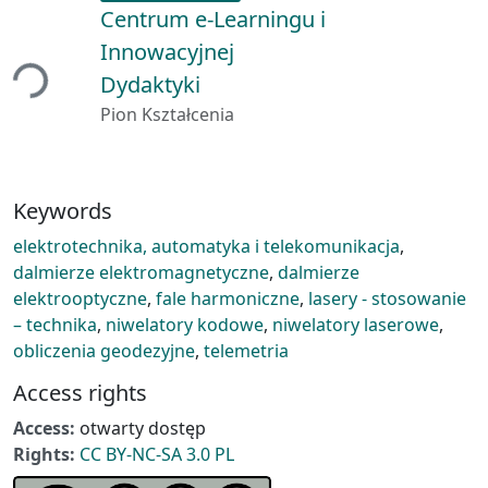
Centrum e-Learningu i
Innowacyjnej
ing...
Dydaktyki
Pion Kształcenia
Keywords
elektrotechnika, automatyka i telekomunikacja
,
dalmierze elektromagnetyczne
,
dalmierze
elektrooptyczne
,
fale harmoniczne
,
lasery - stosowanie
– technika
,
niwelatory kodowe
,
niwelatory laserowe
,
obliczenia geodezyjne
,
telemetria
Access rights
Access:
otwarty dostęp
Rights:
CC BY-NC-SA 3.0 PL