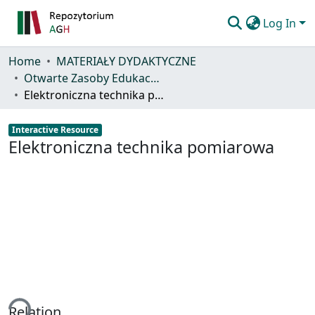
Log In
Communities & Collections
Home
MATERIAŁY DYDAKTYCZNE
Otwarte Zasoby Edukacyjne (OZE)
All of repository
Elektroniczna technika pomiarowa
Statistics
Interactive Resource
Elektroniczna technika pomiarowa
Help
ing...
Relation