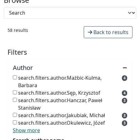
58 results
Back to results
Filters
Author
search.filters.author.Mażbic-Kulma,
4
Barbara
search.filters.author.Sęp, Krzysztof
4
search.filters.author.Hanczar, Paweł
3
Stanisław
search.filters.author.Jakubiak, Michał
3
search.filters.author.Okulewicz, Józef
3
Show more