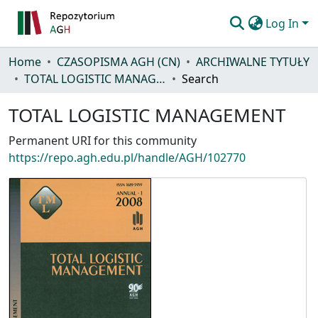
Log In
Communities & Collections
Home
CZASOPISMA AGH (CN)
ARCHIWALNE TYTUŁY
TOTAL LOGISTIC MANAGEMENT
Search
All of repository
TOTAL LOGISTIC MANAGEMENT
Statistics
Permanent URI for this community
Help
https://repo.agh.edu.pl/handle/AGH/102770